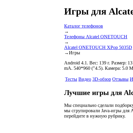
Игры для Alca
Каталог телефонов
→
Телефоны Alcatel ONETOUCH
→
Alcatel ONETOUCH XPop 5035D
→
Игры
Android 4.1. Вес: 139 г. Размер:
mA. 540*960 ("4.5). Камера: 5.0 
Тесты
Видео
3D-обзор
Отзывы
И
Лучшие игры для Al
Мы специально сделали подборк
мы сгрупировали Java-игры для 
перейдите в нужную рубрику.