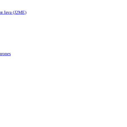
я Java (J2ME)
hrones