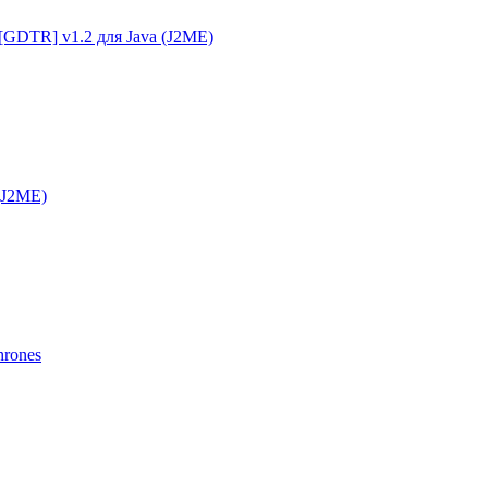
g [GDTR] v1.2 для Java (J2ME)
 (J2ME)
hrones