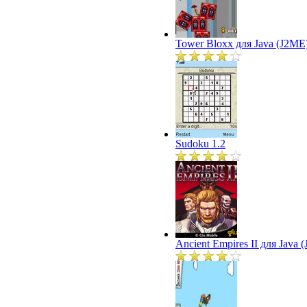
Tower Bloxx для Java (J2ME
Sudoku 1.2
Ancient Empires II для Java 