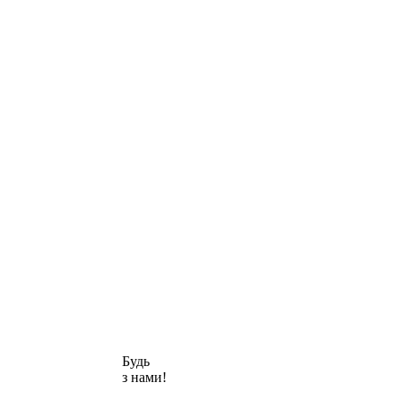
Будь
з нами!