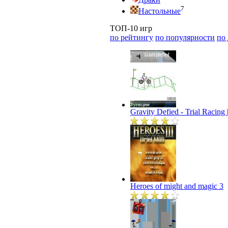
7
Настольные
ТОП-10 игр
по рейтингу
по популярности
по
Gravity Defied - Trial Racin
Heroes of might and magic 3