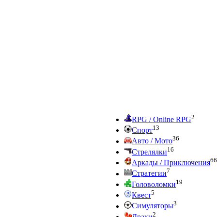
2
RPG / Online RPG
13
Спорт
36
Авто / Мото
16
Стрелялки
66
Аркады / Приключения
7
Стратегии
19
Головоломки
5
Квест
3
Симуляторы
2
Драки