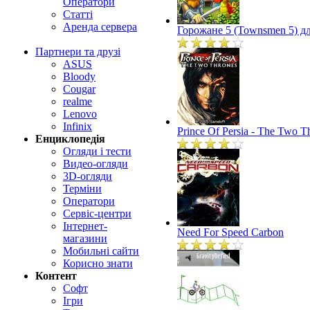
Оператори
Статті
Аренда сервера
Горожане 5 (Townsmen 5) дл
Партнери та друзі
ASUS
Bloody
Cougar
realme
Lenovo
Infinix
Prince Of Persia - The Two T
Енциклопедія
Огляди і тести
Видео-огляди
3D-огляди
Терміни
Оператори
Сервіс-центри
Інтернет-
Need For Speed Carbon
магазини
Мобильні сайти
Корисно знати
Контент
Софт
Ігри