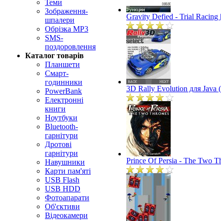
Теми
Зображення-
Gravity Defied - Trial Racin
шпалери
Обрізка MP3
SMS-
поздоровлення
Каталог товарів
Планшети
Смарт-
годинники
3D Rally Evolution для Java
PowerBank
Електронні
книги
Ноутбуки
Bluetooth-
гарнітури
Дротові
гарнітури
Prince Of Persia - The Two T
Навушники
Карти пам'яті
USB Flash
USB HDD
Фотоапарати
Об'єктиви
Відеокамери