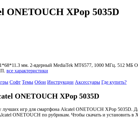
tel ONETOUCH XPop 5035D
 131*68*11.3 мм. 2-ядерный MediaTek MT6577, 1000 МГц. 512 МБ О
МП.
все характеристики
гры
Софт
Темы
Обои
Инструкции
Аксессуары
Где купить?
catel ONETOUCH XPop 5035D
у лучших игр для смартфона Alcatel ONETOUCH XPop 5035D. Дл
Alcatel ONETOUCH по рубрикам. Чтобы скачать и установить в 