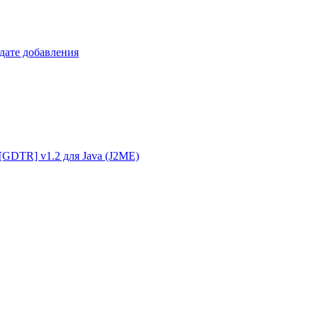
 дате добавления
g [GDTR] v1.2 для Java (J2ME)