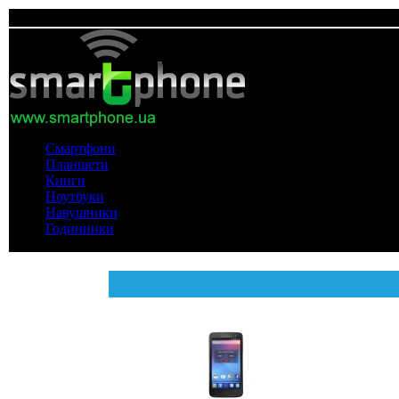
Смартфони
Планшети
Книги
Ноутбуки
Навушники
Годинники