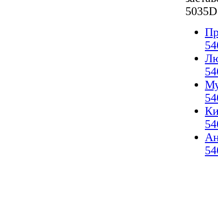
5035D
Пр
54
Лю
54
Му
54
Ки
54
А
54