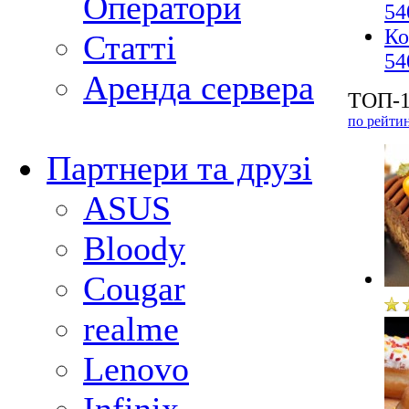
Оператори
54
Ко
Статті
54
Аренда сервера
ТОП-1
по рейти
Партнери та друзі
ASUS
Bloody
Cougar
realme
Lenovo