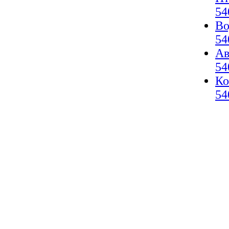
54
Во
54
Ав
54
Ко
54