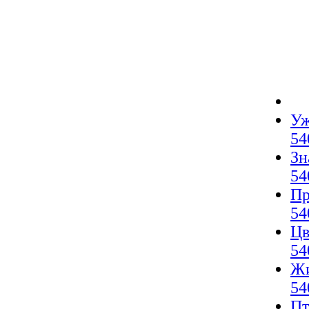
Уж
54
Зн
54
Пр
54
Цв
54
Жи
54
Пт