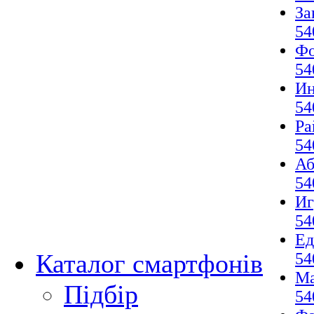
За
54
Фо
54
И
54
Ра
54
Аб
54
И
54
Ед
Каталог смартфонів
54
М
Підбір
54