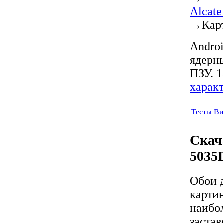
Alcat
→
Кар
Androi
ядерн
ПЗУ. 1
харак
Тесты
Ви
Скач
5035
Обои 
карти
наибо
заста