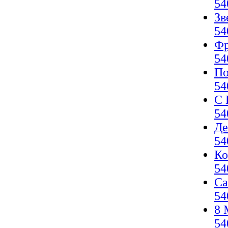
54
Зв
54
Фр
54
По
54
С 
54
Де
54
Ко
54
Са
54
8 
54