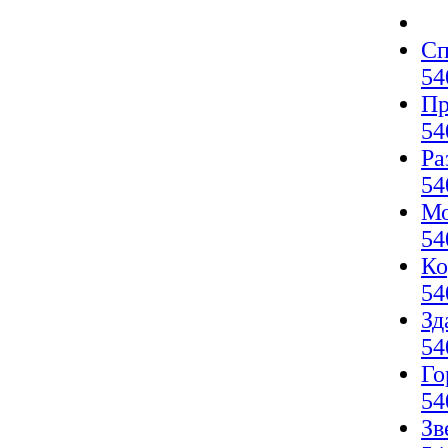
Сп
54
Пр
54
Ра
54
Мо
54
Ко
54
Зд
54
Го
54
Зв