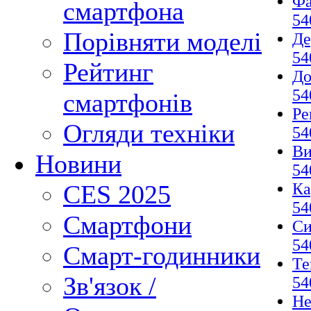
Фа
смартфона
54
Порівняти моделі
Де
54
Рейтинг
До
54
смартфонів
Ре
Огляди техніки
54
Ви
Новини
54
Ка
CES 2025
54
Смартфони
Си
54
Смарт-годинники
Те
Зв'язок /
54
Не